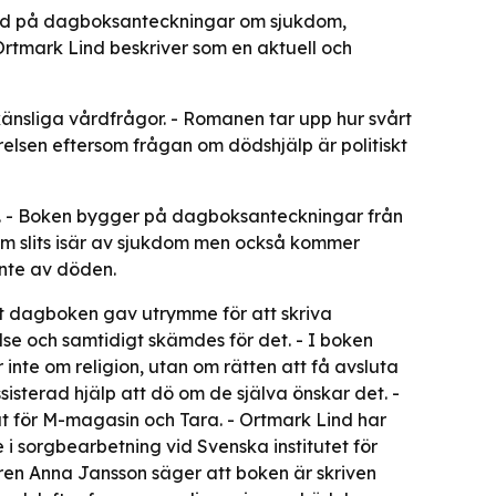
ggd på dagboksanteckningar om sjukdom,
Ortmark Lind beskriver som en aktuell och
 känsliga vårdfrågor. - Romanen tar upp hur svårt
örelsen eftersom frågan om dödshjälp är politiskt
ut. - Boken bygger på dagboksanteckningar från
som slits isär av sjukdom men också kommer
inte av döden.
t dagboken gav utrymme för att skriva
se och samtidigt skämdes för det. - I boken
inte om religion, utan om rätten att få avsluta
ssisterad hjälp att dö om de själva önskar det. -
nat för M-magasin och Tara. - Ortmark Lind har
 i sorgbearbetning vid Svenska institutet för
ren Anna Jansson säger att boken är skriven