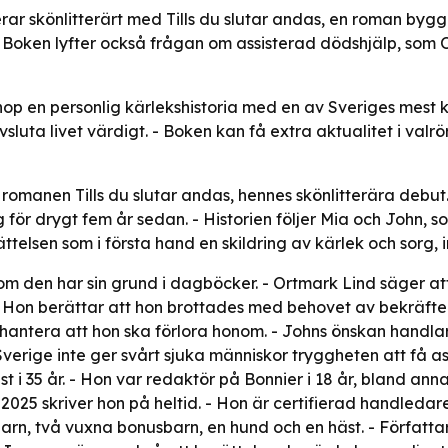
ar skönlitterärt med Tills du slutar andas, en roman by
r. Boken lyfter också frågan om assisterad dödshjälp, som 
ihop en personlig kärlekshistoria med en av Sveriges mest
sluta livet värdigt. - Boken kan få extra aktualitet i valr
 romanen Tills du slutar andas, hennes skönlitterära deb
för drygt fem år sedan. - Historien följer Mia och John, 
telsen som i första hand en skildring av kärlek och sorg, 
 den har sin grund i dagböcker. - Ortmark Lind säger at
 Hon berättar att hon brottades med behovet av bekräftel
antera att hon ska förlora honom. - Johns önskan handlar 
t Sverige inte ger svårt sjuka människor tryggheten att få a
st i 35 år. - Hon var redaktör på Bonnier i 18 år, bland an
2025 skriver hon på heltid. - Hon är certifierad handledare
arn, två vuxna bonusbarn, en hund och en häst. - Författa