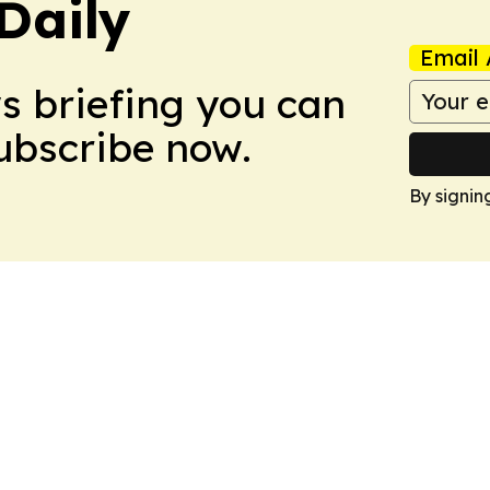
Daily
Email 
ws briefing you can
Subscribe now.
By signin