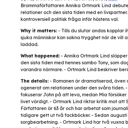
Brommaförfattaren Annika Ortmark Lind debuter
relationer och den sista tiden med en livspartne
kontroversiell politisk fråga inför höstens val.
Why it matters:
- Tills du slutar andas kopplar 
sjuka människor kan sakna trygghet när de vill av
laddad.
What happened:
- Annika Ortmark Lind släpper
den sista tiden med hennes sambo Tony, som dog 
varandra närmare. - Ortmark Lind beskriver berät
The details:
- Romanen är dramatiserad, även om
ogenerat om relationen under den svåra tiden. -
fokuserar John på att leva, medan Mia försöker h
livet värdigt. - Ortmark Lind riktar kritik mot at
Författaren är 63 år och har arbetat som journali
tidigare gett ut två fackböcker. - Sedan augusti 
sorgbearbetning. - Ortmark Lind har två vuxna b