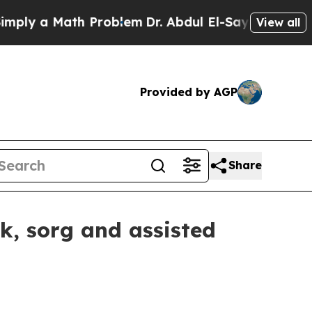
 a Math Problem
Dr. Abdul El-Sayed on Historic M
View all
Provided by AGP
Share
, sorg and assisted