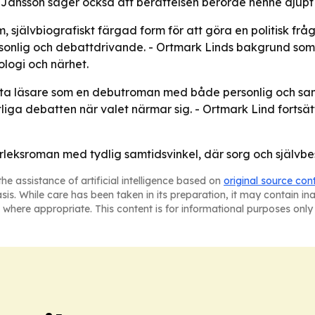
 Jansson säger också att berättelsen berörde henne djupt 
 självbiografiskt färgad form för att göra en politisk fr
sonlig och debattdrivande. - Ortmark Linds bakgrund som j
ologi och närhet.
möta läsare som en debutroman med både personlig och sam
liga debatten när valet närmar sig. - Ortmark Lind fortsätte
kärleksroman med tydlig samtidsvinkel, där sorg och själv
he assistance of artificial intelligence based on
original source con
asis. While care has been taken in its preparation, it may contain i
 where appropriate. This content is for informational purposes only 