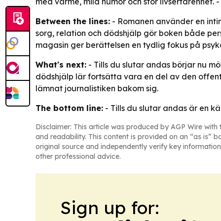
med värme, mild humor och stor livserfarenhet. -
Between the lines:
- Romanen använder en intim,
sorg, relation och dödshjälp gör boken både per
magasin ger berättelsen en tydlig fokus på psyk
What's next:
- Tills du slutar andas börjar nu 
dödshjälp lär fortsätta vara en del av den offent
lämnat journalistiken bakom sig.
The bottom line:
- Tills du slutar andas är en 
Disclaimer: This article was produced by AGP Wire with t
and readability. This content is provided on an “as is” b
original source and independently verify key information
other professional advice.
Sign up for: