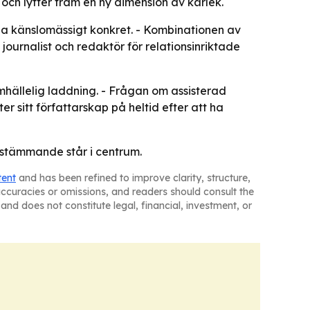
och lyfter fram en ny dimension av kärlek.
åga känslomässigt konkret. - Kombinationen av
ournalist och redaktör för relationsinriktade
hällelig laddning. - Frågan om assisterad
r sitt författarskap på heltid efter att ha
bestämmande står i centrum.
tent
and has been refined to improve clarity, structure,
naccuracies or omissions, and readers should consult the
and does not constitute legal, financial, investment, or