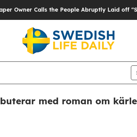
ner Calls the People Abruptly Laid off “Simply
buterar med roman om kärlek